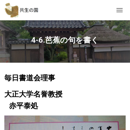
ナ
ビ
ゲ
ー
シ
4-6.芭蕉の句を書く
ョ
ン
を
切
り
替
毎日書道会理事
え
大正大学名誉教授
赤平泰処